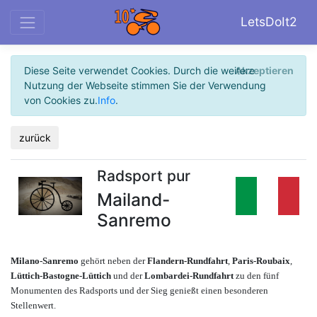
LetsDoIt2
Diese Seite verwendet Cookies. Durch die weitere
Akzeptieren
Nutzung der Webseite stimmen Sie der Verwendung
von Cookies zu.
Info
.
zurück
Radsport pur
Mailand-
Sanremo
Milano-Sanremo
gehört neben der
Flandern-Rundfahrt
,
Paris-Roubaix
,
Lüttich-Bastogne-Lüttich
und der
Lombardei-Rundfahrt
zu den fünf
Monumenten des Radsports und der Sieg genießt einen besonderen
Stellenwert.