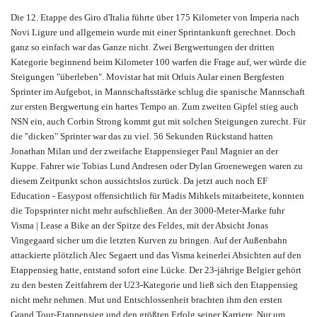
Die 12. Etappe des Giro d'Italia führte über 175 Kilometer von Imperia nach
Novi Ligure und allgemein wurde mit einer Sprintankunft gerechnet. Doch
ganz so einfach war das Ganze nicht. Zwei Bergwertungen der dritten
Kategorie beginnend beim Kilometer 100 warfen die Frage auf, wer würde die
Steigungen "überleben". Movistar hat mit Orluis Aular einen Bergfesten
Sprinter im Aufgebot, in Mannschaftsstärke schlug die spanische Mannschaft
zur ersten Bergwertung ein hartes Tempo an. Zum zweiten Gipfel stieg auch
NSN ein, auch Corbin Strong kommt gut mit solchen Steigungen zurecht. Für
die "dicken" Sprinter war das zu viel. 56 Sekunden Rückstand hatten
Jonathan Milan und der zweifache Etappensieger Paul Magnier an der
Kuppe. Fahrer wie Tobias Lund Andresen oder Dylan Groenewegen waren zu
diesem Zeitpunkt schon aussichtslos zurück. Da jetzt auch noch EF
Education - Easypost offensichtlich für Madis Mihkels mitarbeitete, konnten
die Topsprinter nicht mehr aufschließen. An der 3000-Meter-Marke fuhr
Visma | Lease a Bike an der Spitze des Feldes, mit der Absicht Jonas
Vingegaard sicher um die letzten Kurven zu bringen. Auf der Außenbahn
attackierte plötzlich Alec Segaert und das Visma keinerlei Absichten auf den
Etappensieg hatte, entstand sofort eine Lücke. Der 23-jährige Belgier gehört
zu den besten Zeitfahrern der U23-Kategorie und ließ sich den Etappensieg
nicht mehr nehmen. Mut und Entschlossenheit brachten ihm den ersten
Grand Tour-Etappensieg und den größten Erfolg seiner Karriere. Nur um