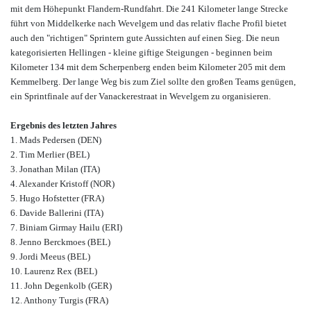
mit dem Höhepunkt Flandern-Rundfahrt. Die 241 Kilometer lange Strecke
führt von Middelkerke nach Wevelgem und das relativ flache Profil bietet
auch den "richtigen" Sprintern gute Aussichten auf einen Sieg. Die neun
kategorisierten Hellingen - kleine giftige Steigungen - beginnen beim
Kilometer 134 mit dem Scherpenberg enden beim Kilometer 205 mit dem
Kemmelberg. Der lange Weg bis zum Ziel sollte den großen Teams genügen,
ein Sprintfinale auf der Vanackerestraat in Wevelgem zu organisieren.
Ergebnis des letzten Jahres
1. Mads Pedersen (DEN)
2. Tim Merlier (BEL)
3. Jonathan Milan (ITA)
4. Alexander Kristoff (NOR)
5. Hugo Hofstetter (FRA)
6. Davide Ballerini (ITA)
7. Biniam Girmay Hailu (ERI)
8. Jenno Berckmoes (BEL)
9. Jordi Meeus (BEL)
10. Laurenz Rex (BEL)
11. John Degenkolb (GER)
12. Anthony Turgis (FRA)