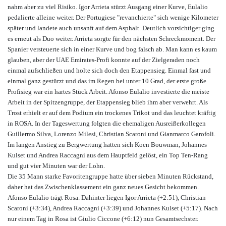
nahm aber zu viel Risiko. Igor Arrieta stürzt Ausgang einer Kurve, Eulalio
pedalierte alleine weiter. Der Portugiese "revanchierte" sich wenige Kilometer
später und landete auch unsanft auf dem Asphalt. Deutlich vorsichtiger ging
es erneut als Duo weiter. Arrieta sorgte für den nächsten Schreckmoment. Der
Spanier versteuerte sich in einer Kurve und bog falsch ab. Man kann es kaum
glauben, aber der UAE Emirates-Profi konnte auf der Zielgeraden noch
einmal aufschließen und holte sich doch den Etappensieg. Einmal fast und
einmal ganz gestürzt und das im Regen bei unter 10 Grad, der erste große
Profisieg war ein hartes Stück Arbeit. Afonso Eulalio investierte die meiste
Arbeit in der Spitzengruppe, der Etappensieg blieb ihm aber verwehrt. Als
Trost erhielt er auf dem Podium ein trockenes Trikot und das leuchtet kräftig
in ROSA. In der Tageswertung folgten die ehemaligen Ausreißerkollegen
Guillermo Silva, Lorenzo Milesi, Christian Scaroni und Gianmarco Garofoli.
Im langen Anstieg zu Bergwertung hatten sich Koen Bouwman, Johannes
Kulset und Andrea Raccagni aus dem Hauptfeld gelöst, ein Top Ten-Rang
und gut vier Minuten war der Lohn.
Die 35 Mann starke Favoritengruppe hatte über sieben Minuten Rückstand,
daher hat das Zwischenklassement ein ganz neues Gesicht bekommen.
Afonso Eulalio trägt Rosa. Dahinter liegen Igor Arrieta (+2:51), Christian
Scaroni (+3:34), Andrea Raccagni (+3:39) und Johannes Kulset (+5:17). Nach
nur einem Tag in Rosa ist Giulio Ciccone (+6:12) nun Gesamtsechster.