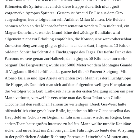
Kilometer, die Sprinter haben sich diese Etappe sicherlich nicht groß
vorgemerkt. Apropos Sprinter - Gestern ist Arnaud De Lie aus dem Giro
ausgestiegen, heute folgte ihm sein Anfahrer Milan Menten. Die Beiden
nahmen schon an der Mannschaftspräsentation vor dem Giro nicht teil, ein
Magen-Darm-Infekt war der Grund. Eine dreiwöchige Rundfahrt wird
allgemein nicht zur Erholung empfohlen, die Konsequenz war vorhersehbar.
Zur ersten Bergwertung ging es gleich nach dem Start, insgesamt 13 Fahrer
bildeten Schritt für Schritt die Fluchtgruppe des Tages. Der tiefste Punkt des
Parcours wartete genau zur Halbzeit, dann ging es 50 Kilometer nur mehr
bergauf. Die Bergwertung wurde erst 6000 Meter vor dem Montagna Grande
di Viggiano offiziell eröffnet, das ganze bei über 9 Prozent Steigung. Mit
Afonso Eulalio und Igor Arrieta erreichten zwei Mann aus der Fluchtgruppe
die Kuppe, als Duo hielt man sich auf dem folgenden welligen Hochplateau
die Verfolger vom Leib. Lidl-Trek hatte in der ersten Steigung schon ein paar
Mann verloren, verzweifelt versuchte man das Rosa Trikot von Giulio
Ciccone mit den restlichen Fahrern zu verteidigen. Derek Gee-West hatte
offensichtlich eine geschützte Rolle, irgendwann führte Ciccone selbst das
Hauptfeld an. Schon von Beginn an fuhr man immer wieder im Regen, kein
anders Team hatte großes Interesse zu helfen. Mann wollte nur die Kapitäne
sicher und unverletzt ins Ziel bringen. Das Führungsduo baute den Vorsprung
in der gefährlichen Abfahrt Richtung Potenza auf eineinhalb Minuten aus,