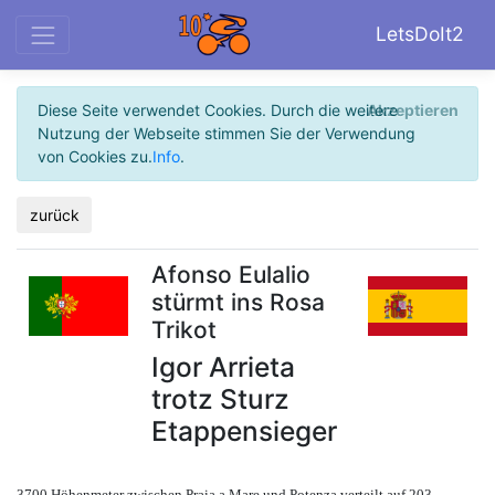
LetsDoIt2
Diese Seite verwendet Cookies. Durch die weitere
Akzeptieren
Nutzung der Webseite stimmen Sie der Verwendung
von Cookies zu.
Info
.
zurück
Afonso Eulalio
stürmt ins Rosa
Trikot
Igor Arrieta
trotz Sturz
Etappensieger
3700 Höhenmeter zwischen Praia a Mare und Potenza verteilt auf 203