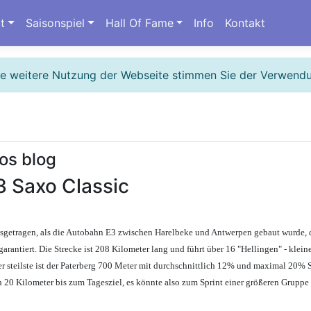
t
Saisonspiel
Hall Of Fame
Info
Kontakt
ie weitere Nutzung der Webseite stimmen Sie der Verwend
os blog
3 Saxo Classic
getragen, als die Autobahn E3 zwischen Harelbeke und Antwerpen gebaut wurde, d
 garantiert. Die Strecke ist 208 Kilometer lang und führt über 16 "Hellingen" - kle
r steilste ist der Paterberg 700 Meter mit durchschnittlich 12% und maximal 20% 
och 20 Kilometer bis zum Tagesziel, es könnte also zum Sprint einer größeren Grup