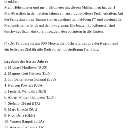
Frankfurt.
Mehr Höhenmeter und mehr Kilometer mit diesen Maßnahmen hat der 1.
Mai-Klassiker in den letzten Jahren ein anspruchsvolleres Profil erhalten. Auf
der Fahrt durch den Taunus stehen zweimal der Feldberg (*) und zweimal der
Mammolshainer Stich auf dem Programm. Die letzten 35 Kilometer sind
durchwegs flach, das spielt trotzdem den Sprintern in die Karten.
(*) Der Feldberg ist mit 880 Metern die höchste Erhebung der Region und
ein beliebtes Ziel für alle Radsportler im Großraum Frankfurt.
Ergebnis des letzten Jahres
1. Michael Matthews (AUS)
2. Magnus Cort Nielsen (DEN)
3. Jon Barrenetxea Golzarri (ESP)
4. Neilson Powless (USA)
5. Frederik Wandahl (DEN)
6. Albert Withen Philipsen (DEN)
7. Stefano Oldani (ITA)
8. Marc Hirschi (SUI)
9. Nico Denz (GER)
10. Warren Barguil (FRA)
11. Alessandro Covi (ITA)