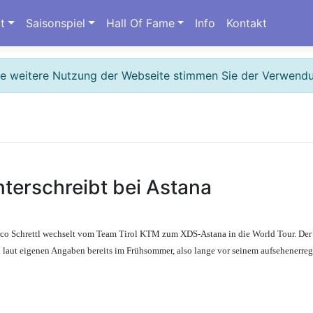
t
Saisonspiel
Hall Of Fame
Info
Kontakt
ie weitere Nutzung der Webseite stimmen Sie der Verwend
s
nterschreibt bei Astana
Schrettl wechselt vom Team Tirol KTM zum XDS-Astana in die World Tour. Der 22
tl laut eigenen Angaben bereits im Frühsommer, also lange vor seinem aufsehener