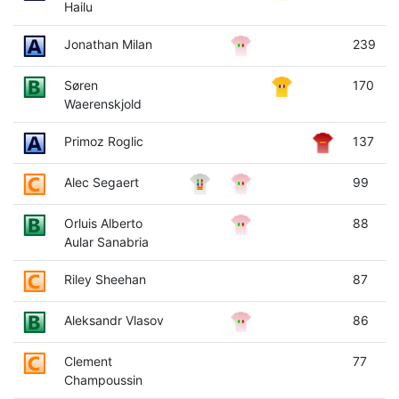
Hailu
Jonathan Milan
239
Søren
170
Waerenskjold
Primoz Roglic
137
Alec Segaert
99
Orluis Alberto
88
Aular Sanabria
Riley Sheehan
87
Aleksandr Vlasov
86
Clement
77
Champoussin