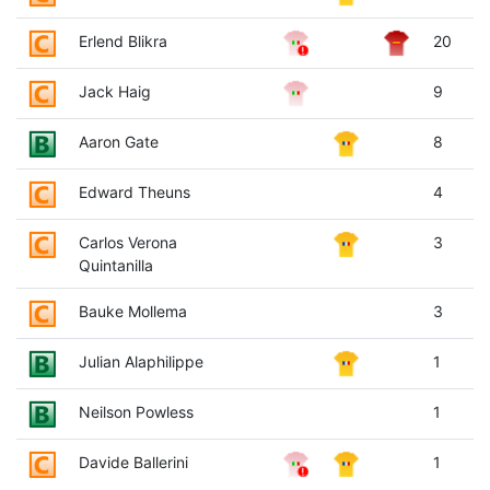
Erlend Blikra
20
Jack Haig
9
Aaron Gate
8
Edward Theuns
4
Carlos Verona
3
Quintanilla
Bauke Mollema
3
Julian Alaphilippe
1
Neilson Powless
1
Davide Ballerini
1