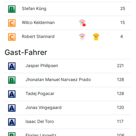
Stefan Küng
25
Wilco Kelderman
15
Robert Stannard
4
Gast-Fahrer
Jasper Philipsen
221
Jhonatan Manuel Narvaez Prado
128
Tadej Pogacar
128
Jonas Vingegaard
120
Isaac Del Toro
117
Florian Lipowitz
106