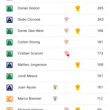
Dorian Godon
265
Giulio Ciccone
263
Derek Gee-West
188
Corbin Strong
181
Cristian Scaroni
173
Matteo Jorgenson
168
Jordi Meeus
167
Juan Ayuso
161
Marco Brenner
112
Michael Valgren
99