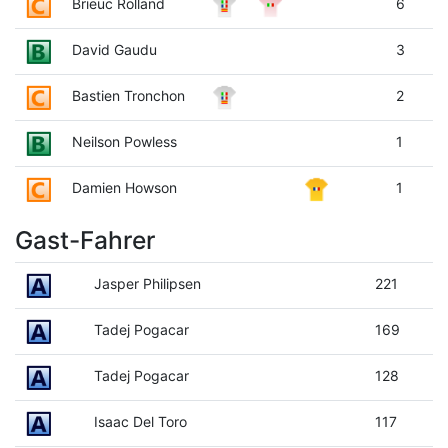
Brieuc Rolland
6
David Gaudu
3
Bastien Tronchon
2
Neilson Powless
1
Damien Howson
1
Gast-Fahrer
Jasper Philipsen
221
Tadej Pogacar
169
Tadej Pogacar
128
Isaac Del Toro
117