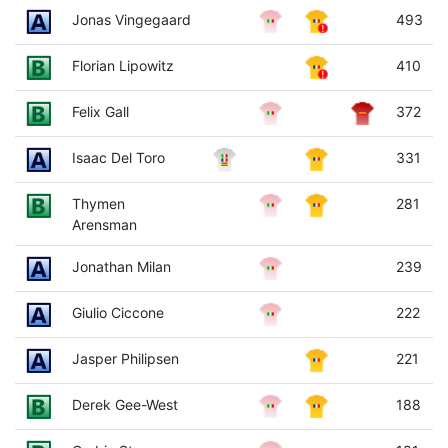
Jonas Vingegaard
493
Florian Lipowitz
410
Felix Gall
372
Isaac Del Toro
331
Thymen
281
Arensman
Jonathan Milan
239
Giulio Ciccone
222
Jasper Philipsen
221
Derek Gee-West
188