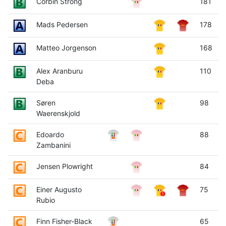
Corbin Strong
181
Mads Pedersen
178
Matteo Jorgenson
168
Alex Aranburu
110
Deba
Søren
98
Waerenskjold
Edoardo
88
Zambanini
Jensen Plowright
84
Einer Augusto
75
Rubio
Finn Fisher-Black
65