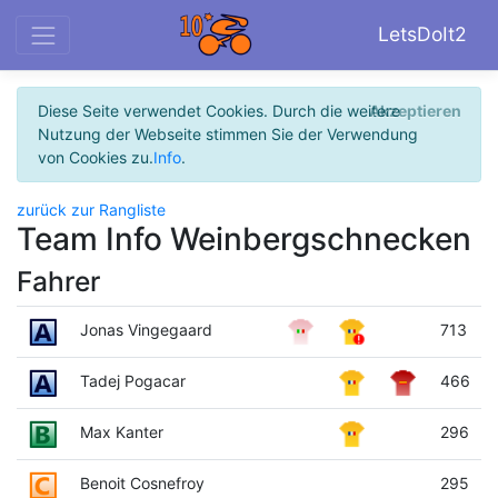
LetsDoIt2
Diese Seite verwendet Cookies. Durch die weitere
Akzeptieren
Nutzung der Webseite stimmen Sie der Verwendung
von Cookies zu.
Info
.
zurück zur Rangliste
Team Info Weinbergschnecken
Fahrer
Jonas Vingegaard
713
Tadej Pogacar
466
Max Kanter
296
Benoit Cosnefroy
295