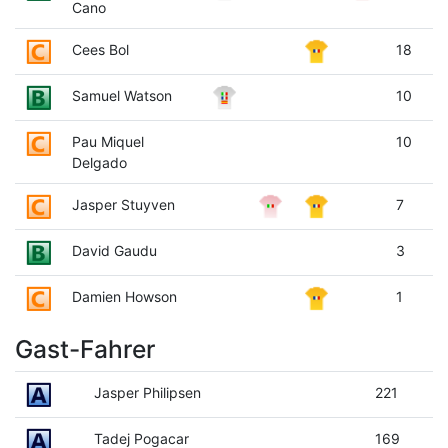
Cano
Cees Bol
18
Samuel Watson
10
Pau Miquel
10
Delgado
Jasper Stuyven
7
David Gaudu
3
Damien Howson
1
Gast-Fahrer
Jasper Philipsen
221
Tadej Pogacar
169