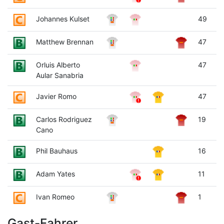
Johannes Kulset
49
Matthew Brennan
47
Orluis Alberto
47
Aular Sanabria
Javier Romo
47
Carlos Rodriguez
19
Cano
Phil Bauhaus
16
Adam Yates
11
Ivan Romeo
1
Gast-Fahrer