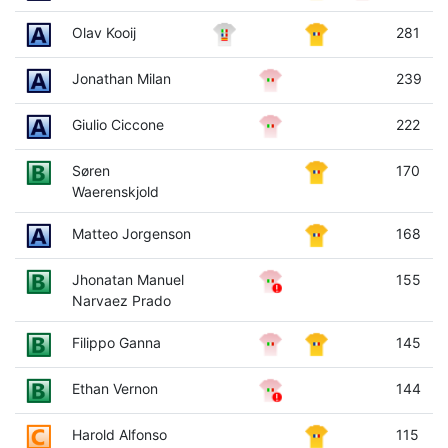
Olav Kooij
281
Jonathan Milan
239
Giulio Ciccone
222
Søren
170
Waerenskjold
Matteo Jorgenson
168
Jhonatan Manuel
155
Narvaez Prado
Filippo Ganna
145
Ethan Vernon
144
Harold Alfonso
115