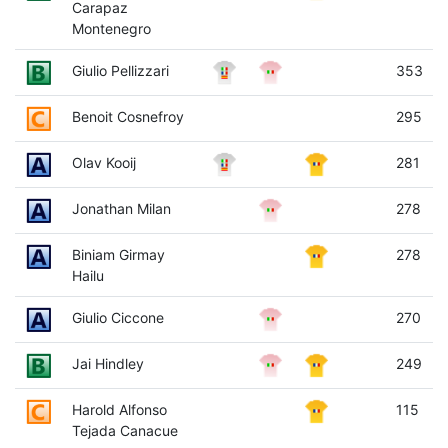
Carapaz
Montenegro
Giulio Pellizzari
353
Benoit Cosnefroy
295
Olav Kooij
281
Jonathan Milan
278
Biniam Girmay
278
Hailu
Giulio Ciccone
270
Jai Hindley
249
Harold Alfonso
115
Tejada Canacue