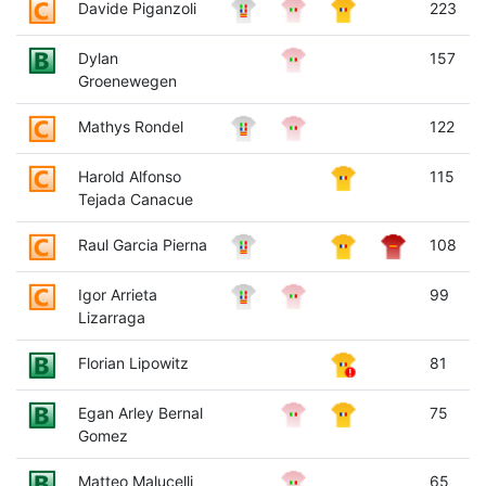
Davide Piganzoli
223
Dylan
157
Groenewegen
Mathys Rondel
122
Harold Alfonso
115
Tejada Canacue
Raul Garcia Pierna
108
Igor Arrieta
99
Lizarraga
Florian Lipowitz
81
Egan Arley Bernal
75
Gomez
Matteo Malucelli
65