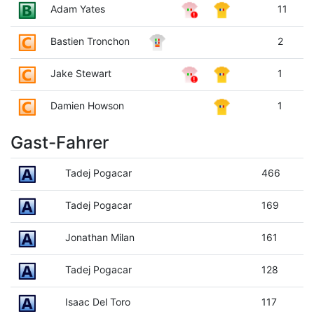
Adam Yates
11
Bastien Tronchon
2
Jake Stewart
1
Damien Howson
1
Gast-Fahrer
Tadej Pogacar
466
Tadej Pogacar
169
Jonathan Milan
161
Tadej Pogacar
128
Isaac Del Toro
117