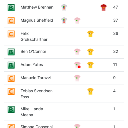
Matthew Brennan
47
Magnus Sheffield
37
Felix
36
Großschartner
Ben O'Connor
32
Adam Yates
11
Manuele Tarozzi
9
Tobias Svendsen
4
Foss
Mikel Landa
1
Meana
Simone Consonni
1