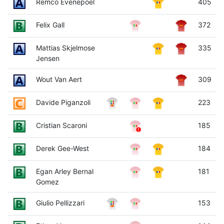
Remco Evenepoel
405
Felix Gall
372
Mattias Skjelmose
335
Jensen
Wout Van Aert
309
Davide Piganzoli
223
Cristian Scaroni
185
Derek Gee-West
184
Egan Arley Bernal
181
Gomez
Giulio Pellizzari
153