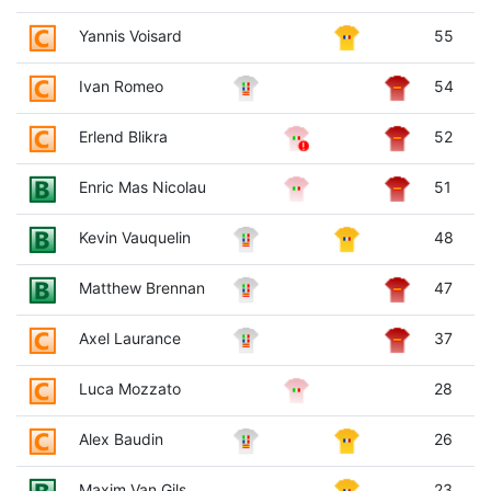
Yannis Voisard
55
Ivan Romeo
54
Erlend Blikra
52
Enric Mas Nicolau
51
Kevin Vauquelin
48
Matthew Brennan
47
Axel Laurance
37
Luca Mozzato
28
Alex Baudin
26
Maxim Van Gils
23