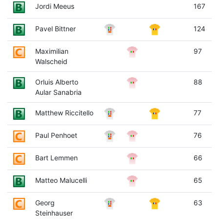
Jordi Meeus
167
Pavel Bittner
124
Maximilian
97
Walscheid
Orluis Alberto
88
Aular Sanabria
Matthew Riccitello
77
Paul Penhoet
76
Bart Lemmen
66
Matteo Malucelli
65
Georg
63
Steinhauser