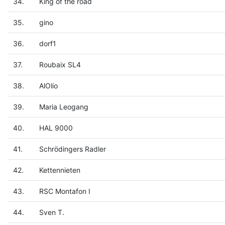
34.
King of the road
35.
gino
36.
dorf1
37.
Roubaix SL4
38.
AlOlio
39.
Maria Leogang
40.
HAL 9000
41.
Schrödingers Radler
42.
Kettennieten
43.
RSC Montafon I
44.
Sven T.