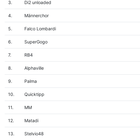
3.
Di2 unloaded
4.
Männerchor
5.
Falco Lombardi
6.
SuperGogo
7.
RB4
8.
Alphaville
9.
Palma
10.
Quicktipp
11.
MM
12.
Matadi
13.
Stelvio48