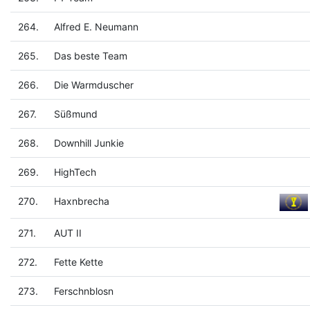
264.
Alfred E. Neumann
265.
Das beste Team
266.
Die Warmduscher
267.
Süßmund
268.
Downhill Junkie
269.
HighTech
270.
Haxnbrecha
271.
AUT II
272.
Fette Kette
273.
Ferschnblosn