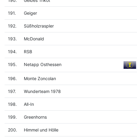
190.
Gelbes Trikot
191.
Geiger
192.
Süßholzraspler
193.
McDonald
194.
RSB
195.
Netapp Osthessen
196.
Monte Zoncolan
197.
Wunderteam 1978
198.
All-In
199.
Greenhorns
200.
Himmel und Hölle