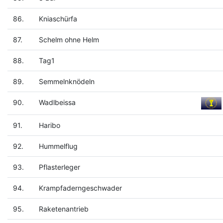
86.
Kniaschürfa
87.
Schelm ohne Helm
88.
Tag1
89.
Semmelnknödeln
90.
Wadlbeissa
91.
Haribo
92.
Hummelflug
93.
Pflasterleger
94.
Krampfaderngeschwader
95.
Raketenantrieb