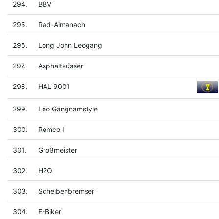
294.
BBV
295.
Rad-Almanach
296.
Long John Leogang
297.
Asphaltküsser
298.
HAL 9001
299.
Leo Gangnamstyle
300.
Remco I
301.
Großmeister
302.
H2O
303.
Scheibenbremser
304.
E-Biker