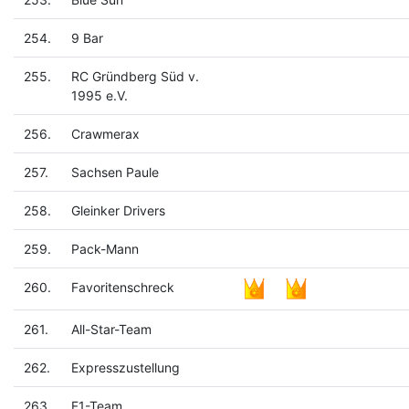
254.
9 Bar
255.
RC Gründberg Süd v.
1995 e.V.
256.
Crawmerax
257.
Sachsen Paule
258.
Gleinker Drivers
259.
Pack-Mann
260.
Favoritenschreck
261.
All-Star-Team
262.
Expresszustellung
263.
F1-Team