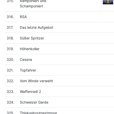
315.
Ramponiert und
Schamponiert
316.
RSA
317.
Das letzte Aufgebot
318.
Süßer Spritzer
319.
Höhenkoller
320.
Cessna
321.
Topfahrer
322.
Vom Winde verweht
323.
Waffenradl 2
324.
Schweizer Garde
325.
Thinksaboutnextmove