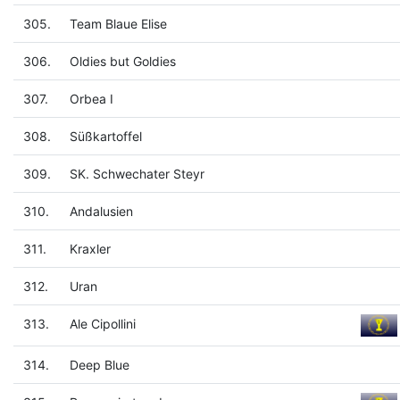
305.
Team Blaue Elise
306.
Oldies but Goldies
307.
Orbea I
308.
Süßkartoffel
309.
SK. Schwechater Steyr
310.
Andalusien
311.
Kraxler
312.
Uran
313.
Ale Cipollini
314.
Deep Blue