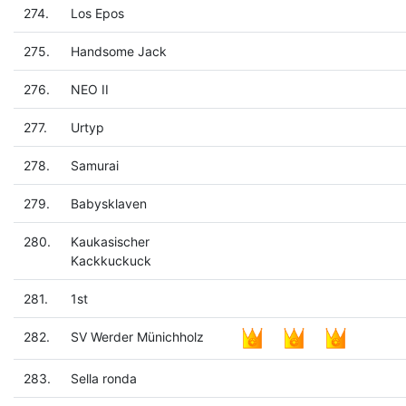
274.
Los Epos
275.
Handsome Jack
276.
NEO II
277.
Urtyp
278.
Samurai
279.
Babysklaven
280.
Kaukasischer
Kackkuckuck
281.
1st
282.
SV Werder Münichholz
283.
Sella ronda