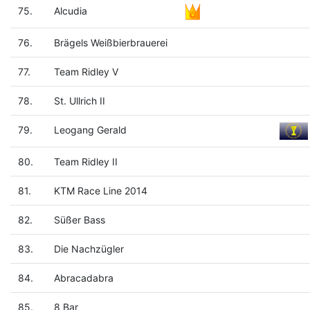
75.
Alcudia
76.
Brägels Weißbierbrauerei
77.
Team Ridley V
78.
St. Ullrich II
79.
Leogang Gerald
80.
Team Ridley II
81.
KTM Race Line 2014
82.
Süßer Bass
83.
Die Nachzügler
84.
Abracadabra
85.
8 Bar