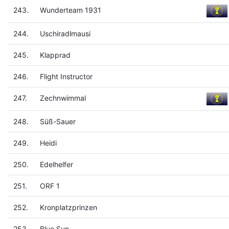
243.
Wunderteam 1931
244.
Uschiradlmausi
245.
Klapprad
246.
Flight Instructor
247.
Zechnwimmal
248.
Süß-Sauer
249.
Heidi
250.
Edelhelfer
251.
ORF 1
252.
Kronplatzprinzen
253.
Blue Sun