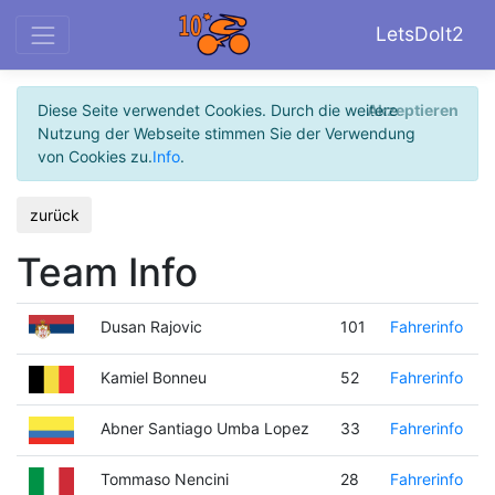
LetsDoIt2
Diese Seite verwendet Cookies. Durch die weitere
Akzeptieren
Nutzung der Webseite stimmen Sie der Verwendung
von Cookies zu.
Info
.
zurück
Team Info
Dusan Rajovic
101
Fahrerinfo
Kamiel Bonneu
52
Fahrerinfo
Abner Santiago Umba Lopez
33
Fahrerinfo
Tommaso Nencini
28
Fahrerinfo