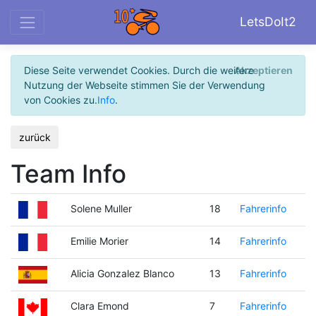
LetsDoIt2
Diese Seite verwendet Cookies. Durch die weitere
Akzeptieren
Nutzung der Webseite stimmen Sie der Verwendung
von Cookies zu.
Info
.
zurück
Team Info
Solene Muller
18
Fahrerinfo
Emilie Morier
14
Fahrerinfo
Alicia Gonzalez Blanco
13
Fahrerinfo
Clara Emond
7
Fahrerinfo