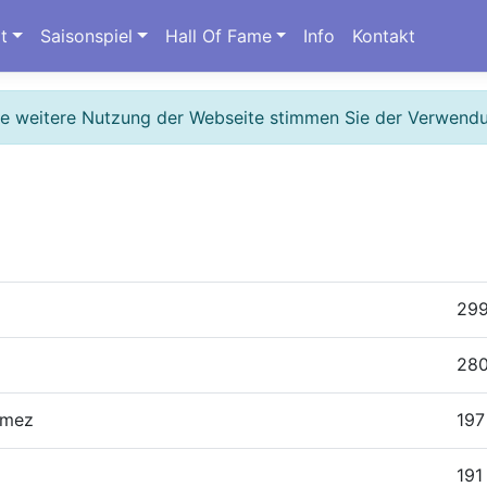
t
Saisonspiel
Hall Of Fame
Info
Kontakt
ie weitere Nutzung der Webseite stimmen Sie der Verwend
29
28
omez
197
191