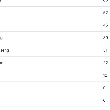
s
65
52
45
ng
39
dseng
31
no
22
12
9
6