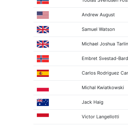
Tobias Svendsen Fos
Andrew August
Samuel Watson
Michael Joshua Tarli
Embret Svestad-Bar
Carlos Rodriguez Ca
Michal Kwiatkowski
Jack Haig
Victor Langellotti