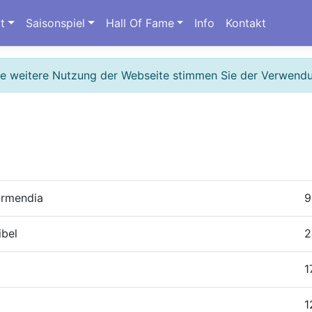
t
Saisonspiel
Hall Of Fame
Info
Kontakt
ie weitere Nutzung der Webseite stimmen Sie der Verwend
armendia
9
ibel
2
1
1