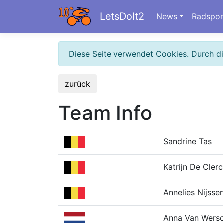
LetsDoIt2
News
Radspor
Diese Seite verwendet Cookies. Durch d
zurück
Team Info
Sandrine Tas
Katrijn De Cler
Annelies Nijsse
Anna Van Wers