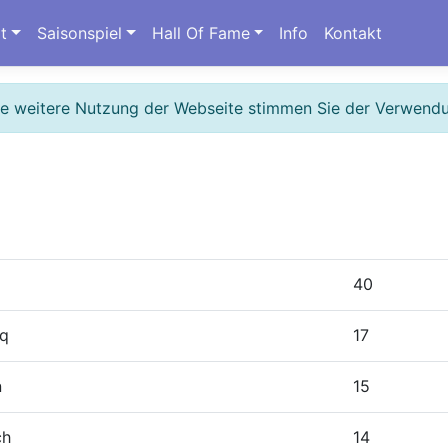
t
Saisonspiel
Hall Of Fame
Info
Kontakt
ie weitere Nutzung der Webseite stimmen Sie der Verwend
40
cq
17
n
15
ch
14