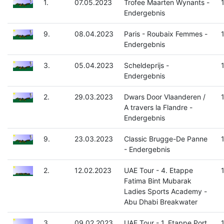
1.
07.05.2023
Trofee Maarten Wynants -
Endergebnis
9.
08.04.2023
Paris - Roubaix Femmes -
Endergebnis
3.
05.04.2023
Scheldeprijs -
Endergebnis
2.
29.03.2023
Dwars Door Vlaanderen /
A travers la Flandre -
Endergebnis
9.
23.03.2023
Classic Brugge-De Panne
- Endergebnis
2.
12.02.2023
UAE Tour - 4. Etappe
Fatima Bint Mubarak
Ladies Sports Academy -
Abu Dhabi Breakwater
3.
09.02.2023
UAE Tour - 1. Etappe Port