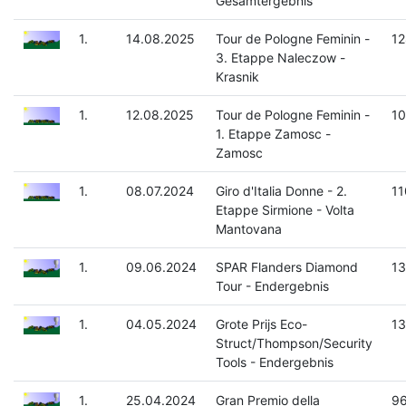
Gesamtergebnis
1.
14.08.2025
Tour de Pologne Feminin -
12
3. Etappe Naleczow -
Krasnik
1.
12.08.2025
Tour de Pologne Feminin -
10
1. Etappe Zamosc -
Zamosc
1.
08.07.2024
Giro d'Italia Donne - 2.
11
Etappe Sirmione - Volta
Mantovana
1.
09.06.2024
SPAR Flanders Diamond
13
Tour - Endergebnis
1.
04.05.2024
Grote Prijs Eco-
13
Struct/Thompson/Security
Tools - Endergebnis
1.
25.04.2024
Gran Premio della
96