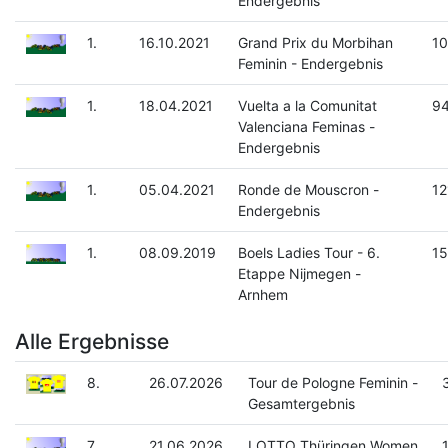
Endergebnis
1.
16.10.2021
Grand Prix du Morbihan
10
Feminin - Endergebnis
1.
18.04.2021
Vuelta a la Comunitat
94
Valenciana Feminas -
Endergebnis
1.
05.04.2021
Ronde de Mouscron -
12
Endergebnis
1.
08.09.2019
Boels Ladies Tour - 6.
15
Etappe Nijmegen -
Arnhem
Alle Ergebnisse
8.
26.07.2026
Tour de Pologne Feminin -
Gesamtergebnis
7.
21.06.2026
LOTTO Thüringen Women