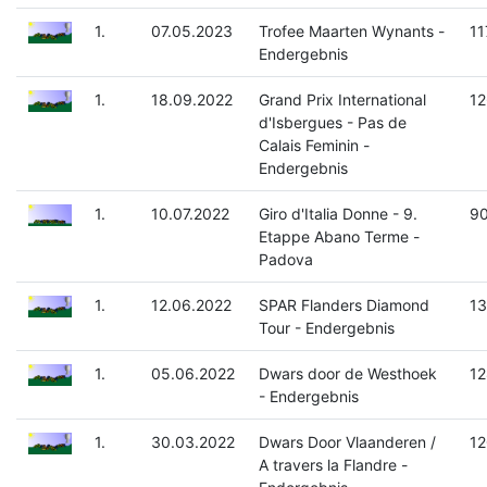
1.
07.05.2023
Trofee Maarten Wynants -
11
Endergebnis
1.
18.09.2022
Grand Prix International
12
d'Isbergues - Pas de
Calais Feminin -
Endergebnis
1.
10.07.2022
Giro d'Italia Donne - 9.
90
Etappe Abano Terme -
Padova
1.
12.06.2022
SPAR Flanders Diamond
13
Tour - Endergebnis
1.
05.06.2022
Dwars door de Westhoek
12
- Endergebnis
1.
30.03.2022
Dwars Door Vlaanderen /
12
A travers la Flandre -