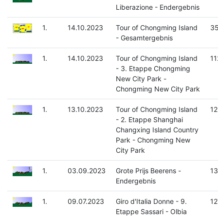
Liberazione - Endergebnis
1.
14.10.2023
Tour of Chongming Island
35
- Gesamtergebnis
1.
14.10.2023
Tour of Chongming Island
11
- 3. Etappe Chongming
New City Park -
Chongming New City Park
1.
13.10.2023
Tour of Chongming Island
12
- 2. Etappe Shanghai
Changxing Island Country
Park - Chongming New
City Park
1.
03.09.2023
Grote Prijs Beerens -
13
Endergebnis
1.
09.07.2023
Giro d'Italia Donne - 9.
12
Etappe Sassari - Olbia