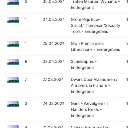
3.
05.05.2024
Trofee Maarten Wynants -
Endergebnis
1.
04.05.2024
Grote Prijs Eco-
Struct/Thompson/Security
Tools - Endergebnis
1.
25.04.2024
Gran Premio della
Liberazione - Endergebnis
8.
03.04.2024
Scheldeprijs -
Endergebnis
7.
27.03.2024
Dwars Door Vlaanderen /
A travers la Flandre -
Endergebnis
3.
24.03.2024
Gent - Wevelgem In
Flanders Fields -
Endergebnis
4.
21.03.2024
Classic Brugge - De