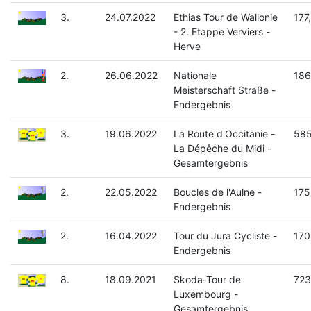
3.
24.07.2022
Ethias Tour de Wallonie
177
- 2. Etappe Verviers -
Herve
2.
26.06.2022
Nationale
186
Meisterschaft Straße -
Endergebnis
3.
19.06.2022
La Route d'Occitanie -
585
La Dépêche du Midi -
Gesamtergebnis
2.
22.05.2022
Boucles de l'Aulne -
175
Endergebnis
2.
16.04.2022
Tour du Jura Cycliste -
170
Endergebnis
8.
18.09.2021
Skoda-Tour de
723
Luxembourg -
Gesamtergebnis