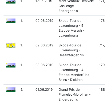
1.
17.06.2019
Mont Ventoux Dénivelé
171
Challenge -
Endergebnis
1.
09.06.2019
Skoda-Tour de
176
Luxembourg - 5.
Etappe Mersch -
Luxembourg
1.
09.06.2019
Skoda-Tour de
717
Luxembourg -
Gesamtergebnis
1.
08.06.2019
Skoda-Tour de
179
Luxembourg - 4.
Etappe Mondorf-les-
Bains - Diekirch
2.
01.06.2019
Grand Prix de
188
Plumelec-Morbihan -
Endergebnis