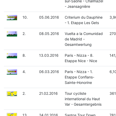
sur-Saône - Chalmazel
- Jeansagnière
10.
05.06.2016
Criterium du Dauphine
3,9
- 1. Etappe Les Gets
2.
08.05.2016
Vuelta a la Comunidad
270
de Madrid -
Gesamtwertung
8.
13.03.2016
Paris - Nizza - 8.
141
Etappe Nice - Nice
4.
06.03.2016
Paris - Nizza - 1.
6,1
Etappe Conflans-
Sainte-Honorine
2.
21.02.2016
Tour cycliste
361
international du Haut
Var - Gesamtergebnis
13.
24.01.2016
Santos Tour Down
781