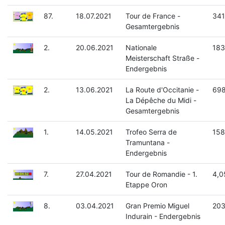
87.
18.07.2021
Tour de France -
341
Gesamtergebnis
2.
20.06.2021
Nationale
183
Meisterschaft Straße -
Endergebnis
2.
13.06.2021
La Route d'Occitanie -
698
La Dépêche du Midi -
Gesamtergebnis
1.
14.05.2021
Trofeo Serra de
158
Tramuntana -
Endergebnis
7.
27.04.2021
Tour de Romandie - 1.
4,0
Etappe Oron
8.
03.04.2021
Gran Premio Miguel
203
Indurain - Endergebnis