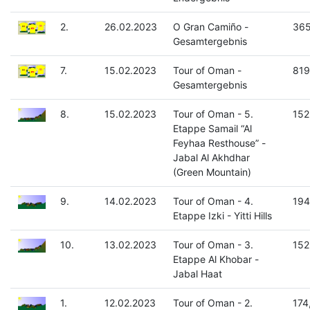
2.
26.02.2023
O Gran Camiño -
365
Gesamtergebnis
7.
15.02.2023
Tour of Oman -
819
Gesamtergebnis
8.
15.02.2023
Tour of Oman - 5.
152
Etappe Samail “Al
Feyhaa Resthouse” -
Jabal Al Akhdhar
(Green Mountain)
9.
14.02.2023
Tour of Oman - 4.
194
Etappe Izki - Yitti Hills
10.
13.02.2023
Tour of Oman - 3.
152
Etappe Al Khobar -
Jabal Haat
1.
12.02.2023
Tour of Oman - 2.
174