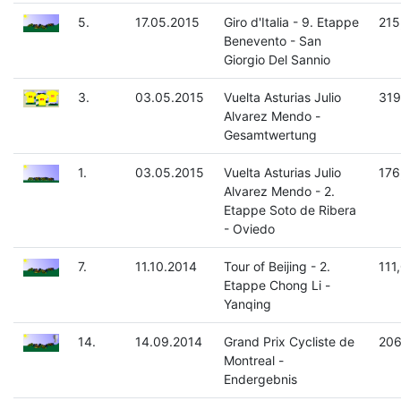
5.
17.05.2015
Giro d'Italia - 9. Etappe
215
Benevento - San
Giorgio Del Sannio
3.
03.05.2015
Vuelta Asturias Julio
319
Alvarez Mendo -
Gesamtwertung
1.
03.05.2015
Vuelta Asturias Julio
176
Alvarez Mendo - 2.
Etappe Soto de Ribera
- Oviedo
7.
11.10.2014
Tour of Beijing - 2.
111
Etappe Chong Li -
Yanqing
14.
14.09.2014
Grand Prix Cycliste de
206
Montreal -
Endergebnis