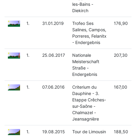
les-Bains -
Diekirch
1.
31.01.2019
Trofeo Ses
176,90
Salines, Campos,
Porreres, Felanitx
- Endergebnis
1.
25.06.2017
Nationale
207,30
Meisterschaft
Straße -
Endergebnis
1.
07.06.2016
Criterium du
167,00
Dauphine - 3.
Etappe Crêches-
sur-Saône -
Chalmazel -
Jeansagnière
1.
19.08.2015
Tour de Limousin
188,50