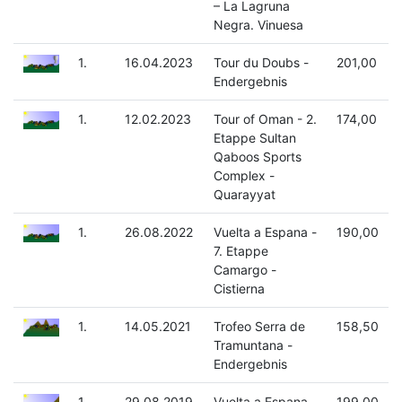
– La Lagruna
Negra. Vinuesa
1.
16.04.2023
Tour du Doubs -
201,00
Endergebnis
1.
12.02.2023
Tour of Oman - 2.
174,00
Etappe Sultan
Qaboos Sports
Complex -
Quarayyat
1.
26.08.2022
Vuelta a Espana -
190,00
7. Etappe
Camargo -
Cistierna
1.
14.05.2021
Trofeo Serra de
158,50
Tramuntana -
Endergebnis
1.
29.08.2019
Vuelta a Espana -
199,00