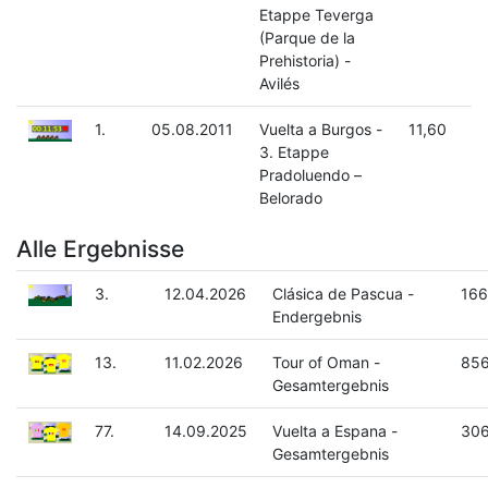
Etappe Teverga
(Parque de la
Prehistoria) -
Avilés
1.
05.08.2011
Vuelta a Burgos -
11,60
3. Etappe
Pradoluendo –
Belorado
Alle Ergebnisse
3.
12.04.2026
Clásica de Pascua -
166
Endergebnis
13.
11.02.2026
Tour of Oman -
856
Gesamtergebnis
77.
14.09.2025
Vuelta a Espana -
306
Gesamtergebnis