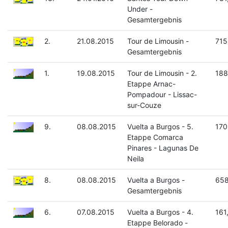
Under -
Gesamtergebnis
2.
21.08.2015
Tour de Limousin -
715
Gesamtergebnis
1.
19.08.2015
Tour de Limousin - 2.
188
Etappe Arnac-
Pompadour - Lissac-
sur-Couze
9.
08.08.2015
Vuelta a Burgos - 5.
170
Etappe Comarca
Pinares - Lagunas De
Neila
8.
08.08.2015
Vuelta a Burgos -
658
Gesamtergebnis
6.
07.08.2015
Vuelta a Burgos - 4.
161
Etappe Belorado -