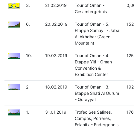
3.
21.02.2019
Tour of Oman -
0,0
Gesamtergebnis
6.
20.02.2019
Tour of Oman - 5.
152
Etappe Samayil - Jabal
Al Akhdhar (Green
Mountain)
10.
19.02.2019
Tour of Oman - 4.
125
Etappe Yiti - Oman
Convention &
Exhibition Center
2.
18.02.2019
Tour of Oman - 3.
192
Etappe Shati Al Qurum
- Qurayyat
1.
31.01.2019
Trofeo Ses Salines,
176
Campos, Porreres,
Felanitx - Endergebnis