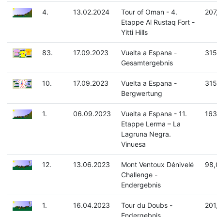
4.
13.02.2024
Tour of Oman - 4.
207
Etappe Al Rustaq Fort -
Yitti Hills
83.
17.09.2023
Vuelta a Espana -
315
Gesamtergebnis
10.
17.09.2023
Vuelta a Espana -
315
Bergwertung
1.
06.09.2023
Vuelta a Espana - 11.
163
Etappe Lerma – La
Lagruna Negra.
Vinuesa
12.
13.06.2023
Mont Ventoux Dénivelé
98,
Challenge -
Endergebnis
1.
16.04.2023
Tour du Doubs -
201
Endergebnis