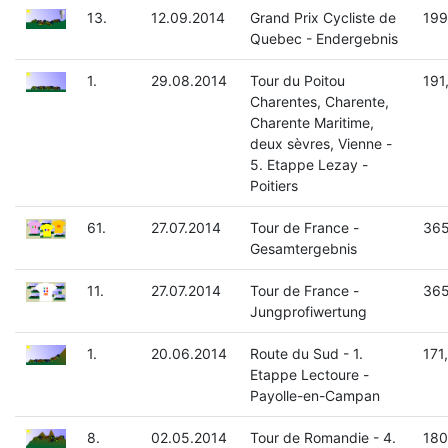
13.
12.09.2014
Grand Prix Cycliste de
199
Quebec - Endergebnis
1.
29.08.2014
Tour du Poitou
191
Charentes, Charente,
Charente Maritime,
deux sèvres, Vienne -
5. Etappe Lezay -
Poitiers
61.
27.07.2014
Tour de France -
365
Gesamtergebnis
11.
27.07.2014
Tour de France -
365
Jungprofiwertung
1.
20.06.2014
Route du Sud - 1.
171
Etappe Lectoure -
Payolle-en-Campan
8.
02.05.2014
Tour de Romandie - 4.
180