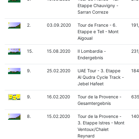
Etappe Chauvigny -
Sarran Correze
2.
03.09.2020
Tour de France - 6.
191
Etappe e Tell - Mont
Aigoual
15.
15.08.2020
Il Lombardia -
231
Endergebnis
9.
25.02.2020
UAE Tour - 3. Etappe
184
Al Qudra Cycle Track -
Jebel Hafeet
9.
16.02.2020
Tour de la Provence -
635
Gesamtergebnis
8.
15.02.2020
Tour de la Provence -
140
3. Etappe Istres - Mont
Ventoux/Chalet
Reynard