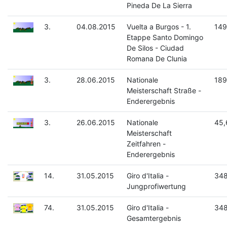
Pineda De La Sierra
3.
04.08.2015
Vuelta a Burgos - 1.
149
Etappe Santo Domingo
De Silos - Ciudad
Romana De Clunia
3.
28.06.2015
Nationale
189
Meisterschaft Straße -
Enderergebnis
3.
26.06.2015
Nationale
45,
Meisterschaft
Zeitfahren -
Enderergebnis
14.
31.05.2015
Giro d'Italia -
348
Jungprofiwertung
74.
31.05.2015
Giro d'Italia -
348
Gesamtergebnis