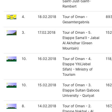
Saint-Just-Saint-
Rambert
4.
18.02.2018
Tour of Oman -
893
Gesamtergebnis
3.
17.02.2018
Tour of Oman - 5.
152
Etappe Sama’il - Jabal
Al Akhdhar (Green
Mountain)
10.
16.02.2018
Tour of Oman - 4.
118
Etappe Yiti(Jebel
Sifah) - Ministry of
Tourism
10.
15.02.2018
Tour of Oman - 3.
162
Etappe Sultan Qaboos
University - Quriyat
8.
14.02.2018
Tour of Oman - 2.
167
Etappe Nakhal - Al