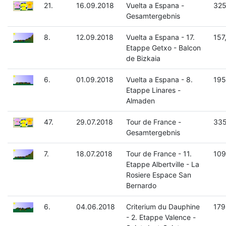
21.
16.09.2018
Vuelta a Espana -
325
Gesamtergebnis
8.
12.09.2018
Vuelta a Espana - 17.
157
Etappe Getxo - Balcon
de Bizkaia
6.
01.09.2018
Vuelta a Espana - 8.
195
Etappe Linares -
Almaden
47.
29.07.2018
Tour de France -
335
Gesamtergebnis
7.
18.07.2018
Tour de France - 11.
109
Etappe Albertville - La
Rosiere Espace San
Bernardo
6.
04.06.2018
Criterium du Dauphine
179
- 2. Etappe Valence -