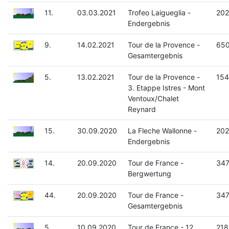
11.
03.03.2021
Trofeo Laigueglia -
202
Endergebnis
9.
14.02.2021
Tour de la Provence -
650
Gesamtergebnis
5.
13.02.2021
Tour de la Provence -
154
3. Etappe Istres - Mont
Ventoux/Chalet
Reynard
15.
30.09.2020
La Fleche Wallonne -
202
Endergebnis
14.
20.09.2020
Tour de France -
347
Bergwertung
44.
20.09.2020
Tour de France -
347
Gesamtergebnis
5.
10.09.2020
Tour de France - 12.
218