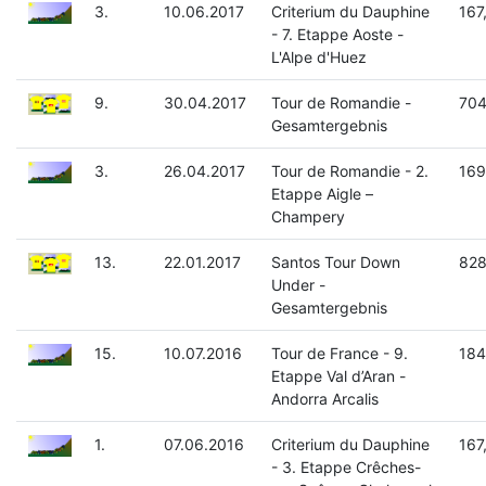
3.
10.06.2017
Criterium du Dauphine
167
- 7. Etappe Aoste -
L'Alpe d'Huez
9.
30.04.2017
Tour de Romandie -
704
Gesamtergebnis
3.
26.04.2017
Tour de Romandie - 2.
169
Etappe Aigle –
Champery
13.
22.01.2017
Santos Tour Down
828
Under -
Gesamtergebnis
15.
10.07.2016
Tour de France - 9.
184
Etappe Val d’Aran -
Andorra Arcalis
1.
07.06.2016
Criterium du Dauphine
167
- 3. Etappe Crêches-