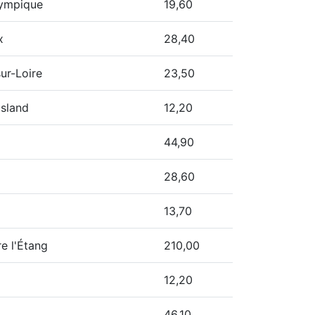
lympique
19,60
x
28,40
ur-Loire
23,50
Island
12,20
44,90
28,60
13,70
re l'Étang
210,00
12,20
46,10