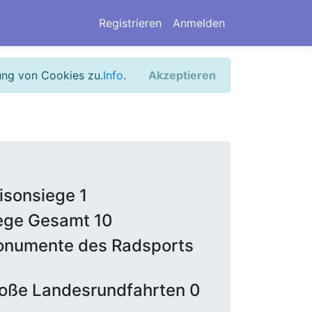
Registrieren
Anmelden
ung von Cookies zu.
Info
.
Akzeptieren
isonsiege 1
ege Gesamt 10
numente des Radsports
oße Landesrundfahrten 0