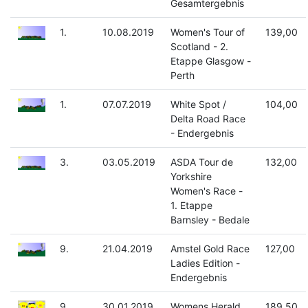
Gesamtergebnis
1.
10.08.2019
Women's Tour of
139,00
Scotland - 2.
Etappe Glasgow -
Perth
1.
07.07.2019
White Spot /
104,00
Delta Road Race
- Endergebnis
3.
03.05.2019
ASDA Tour de
132,00
Yorkshire
Women's Race -
1. Etappe
Barnsley - Bedale
9.
21.04.2019
Amstel Gold Race
127,00
Ladies Edition -
Endergebnis
9.
30.01.2019
Womens Herald
189,50