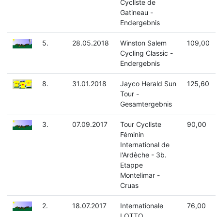
Cycliste de
Gatineau -
Endergebnis
5.
28.05.2018
Winston Salem
109,00
Cycling Classic -
Endergebnis
8.
31.01.2018
Jayco Herald Sun
125,60
Tour -
Gesamtergebnis
3.
07.09.2017
Tour Cycliste
90,00
Féminin
International de
l'Ardèche - 3b.
Etappe
Montelimar -
Cruas
2.
18.07.2017
Internationale
76,00
LOTTO