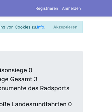
Registrieren
Anmelden
ung von Cookies zu.
Info
.
Akzeptieren
isonsiege 0
ege Gesamt 3
numente des Radsports
oße Landesrundfahrten 0