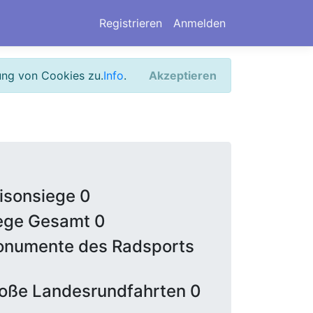
Registrieren
Anmelden
ung von Cookies zu.
Info
.
Akzeptieren
isonsiege 0
ege Gesamt 0
numente des Radsports
oße Landesrundfahrten 0