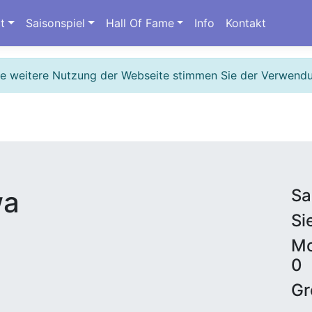
t
Saisonspiel
Hall Of Fame
Info
Kontakt
ie weitere Nutzung der Webseite stimmen Sie der Verwend
wa
Sa
Si
Mo
0
Gr