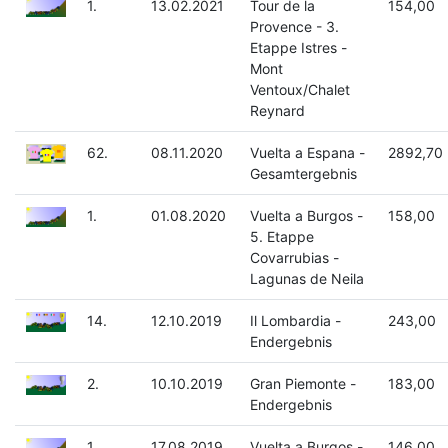
1.
13.02.2021
Tour de la
154,00
Provence - 3.
Etappe Istres -
Mont
Ventoux/Chalet
Reynard
62.
08.11.2020
Vuelta a Espana -
2892,70
Gesamtergebnis
1.
01.08.2020
Vuelta a Burgos -
158,00
5. Etappe
Covarrubias -
Lagunas de Neila
14.
12.10.2019
Il Lombardia -
243,00
Endergebnis
2.
10.10.2019
Gran Piemonte -
183,00
Endergebnis
1.
17.08.2019
Vuelta a Burgos -
146,00