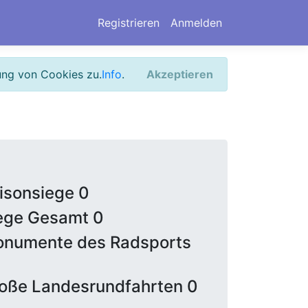
Registrieren
Anmelden
ung von Cookies zu.
Info
.
Akzeptieren
isonsiege 0
ege Gesamt 0
numente des Radsports
oße Landesrundfahrten 0