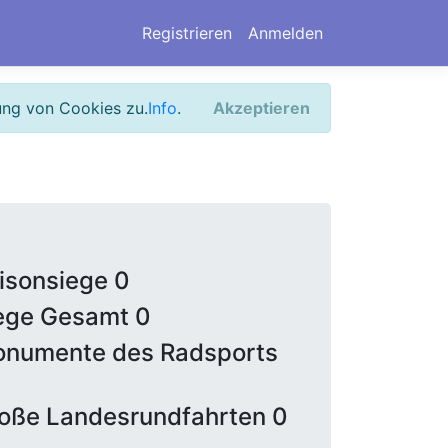
Registrieren
Anmelden
ung von Cookies zu.
Info
.
Akzeptieren
isonsiege 0
ege Gesamt 0
numente des Radsports
oße Landesrundfahrten 0