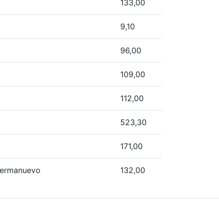
133,00
9,10
96,00
109,00
112,00
523,30
171,00
nsermanuevo
132,00