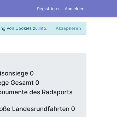
Registrieren
Anmelden
ung von Cookies zu.
Info
.
Akzeptieren
isonsiege 0
ege Gesamt 0
numente des Radsports
oße Landesrundfahrten 0