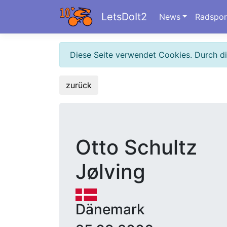
LetsDoIt2
News
Radspor
Diese Seite verwendet Cookies. Durch d
zurück
Otto Schultz
Jølving
Dänemark