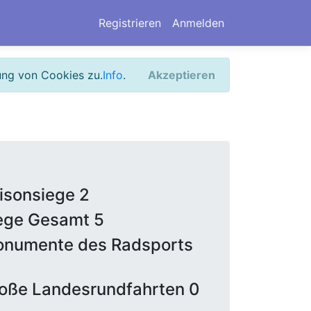
Registrieren
Anmelden
ung von Cookies zu.
Info
.
Akzeptieren
isonsiege 2
ege Gesamt 5
numente des Radsports
oße Landesrundfahrten 0