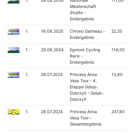
1.
28.06.2026
Nationale
117,00
Meisterschaft
Straße -
Endergebnis
1.
19.09.2025
Chrono Gatineau -
22,20
Endergebnis
1.
20.08.2024
Egmont Cycling
114,00
Race -
Endergebnis
1.
28.07.2024
Princess Anna
13,60
Vasa Tour - 4.
Etappe Golub-
Dobrzyń - Golub-
Dobrzyń
1.
28.07.2024
Princess Anna
247,80
Vasa Tour -
Gesamtergebnis