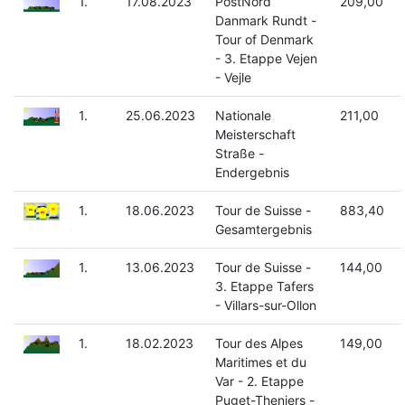
1.
17.08.2023
PostNord
209,00
Danmark Rundt -
Tour of Denmark
- 3. Etappe Vejen
- Vejle
1.
25.06.2023
Nationale
211,00
Meisterschaft
Straße -
Endergebnis
1.
18.06.2023
Tour de Suisse -
883,40
Gesamtergebnis
1.
13.06.2023
Tour de Suisse -
144,00
3. Etappe Tafers
- Villars-sur-Ollon
1.
18.02.2023
Tour des Alpes
149,00
Maritimes et du
Var - 2. Etappe
Puget-Theniers -