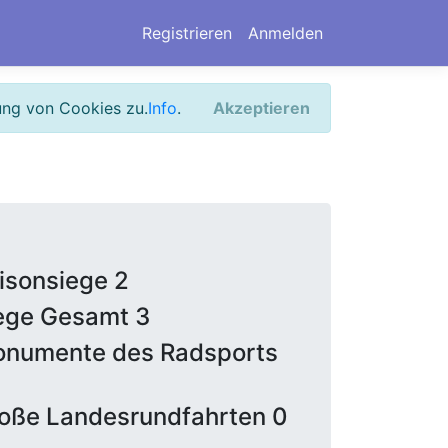
Registrieren
Anmelden
ung von Cookies zu.
Info
.
Akzeptieren
isonsiege 2
ege Gesamt 3
numente des Radsports
oße Landesrundfahrten 0