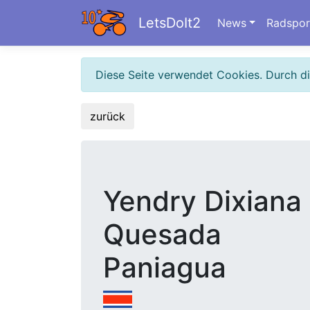
LetsDoIt2
News
Radspor
Diese Seite verwendet Cookies. Durch d
zurück
Yendry Dixiana
Quesada
Paniagua