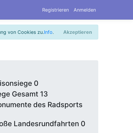
Registrieren
Anmelden
ung von Cookies zu.
Info
.
Akzeptieren
isonsiege 0
ege Gesamt 13
numente des Radsports
oße Landesrundfahrten 0