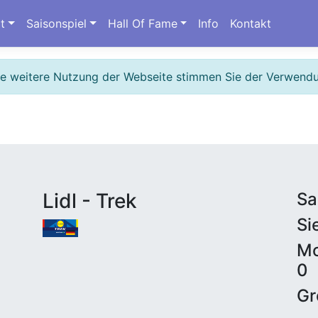
t
Saisonspiel
Hall Of Fame
Info
Kontakt
ie weitere Nutzung der Webseite stimmen Sie der Verwend
Lidl - Trek
Sa
Si
Mo
0
Gr