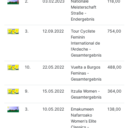
2.
03.02.2023
Nationale
118,00
Meisterschaft
Straße -
Endergebnis
3.
12.09.2022
Tour Cycliste
754,00
Feminin
International de
l'Ardeche -
Gesamtergebnis
10.
22.05.2022
Vuelta a Burgos
488,00
Feminas -
Gesamtergebnis
9.
15.05.2022
Itzulia Women -
364,00
Gesamtergebnis
3.
10.05.2022
Emakumeen
138,00
Nafarroako
Women's Elite
Classics -