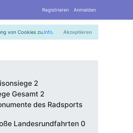
Registrieren
Anmelden
ung von Cookies zu.
Info
.
Akzeptieren
isonsiege 2
ege Gesamt 2
numente des Radsports
oße Landesrundfahrten 0