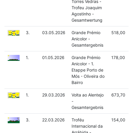
Torres Vedras -
Trofeu Joaquim
Agostinho -
Gesamtwertung
3.
03.05.2026
Grande Prémio
518,00
Anicolor -
Gesamtergebnis
1.
01.05.2026
Grande Prémio
178,00
Anicolor - 1.
Etappe Porto de
Mós - Oliveira do
Bairro
1.
29.03.2026
Volta ao Alentejo
673,70
-
Gesamtergebnis
3.
22.03.2026
Troféu
154,00
Internacional da
Arrábida -