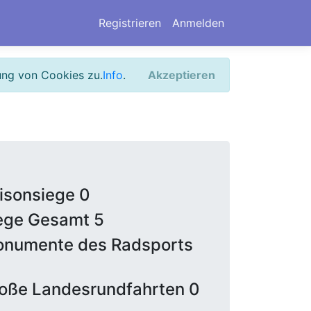
Registrieren
Anmelden
ung von Cookies zu.
Info
.
Akzeptieren
isonsiege 0
ege Gesamt 5
numente des Radsports
oße Landesrundfahrten 0