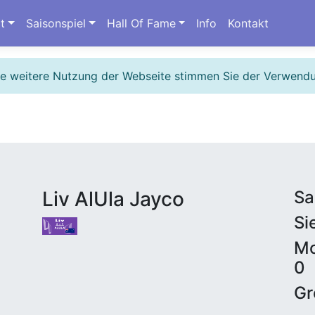
t
Saisonspiel
Hall Of Fame
Info
Kontakt
ie weitere Nutzung der Webseite stimmen Sie der Verwend
Liv AlUla Jayco
Sa
Si
Mo
0
Gr