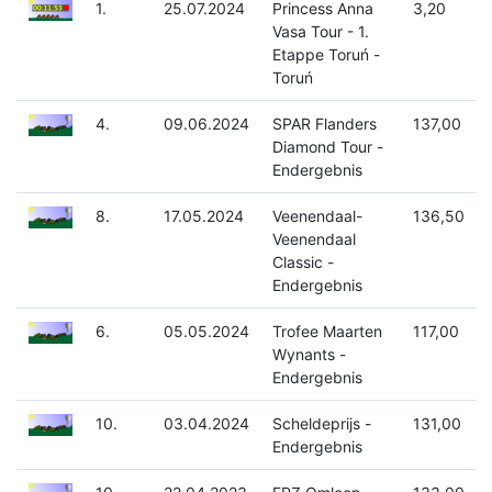
1.
25.07.2024
Princess Anna
3,20
Vasa Tour - 1.
Etappe Toruń -
Toruń
4.
09.06.2024
SPAR Flanders
137,00
Diamond Tour -
Endergebnis
8.
17.05.2024
Veenendaal-
136,50
Veenendaal
Classic -
Endergebnis
6.
05.05.2024
Trofee Maarten
117,00
Wynants -
Endergebnis
10.
03.04.2024
Scheldeprijs -
131,00
Endergebnis