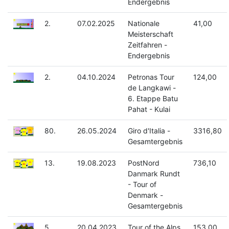
Endergebnis
2.
07.02.2025
Nationale
41,00
Meisterschaft
Zeitfahren -
Endergebnis
2.
04.10.2024
Petronas Tour
124,00
de Langkawi -
6. Etappe Batu
Pahat - Kulai
80.
26.05.2024
Giro d'Italia -
3316,80
Gesamtergebnis
13.
19.08.2023
PostNord
736,10
Danmark Rundt
- Tour of
Denmark -
Gesamtergebnis
5.
20.04.2023
Tour of the Alps
153,00