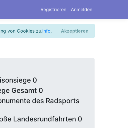
Registrieren
Anmelden
ung von Cookies zu.
Info
.
Akzeptieren
isonsiege 0
ege Gesamt 0
numente des Radsports
oße Landesrundfahrten 0