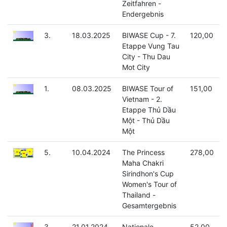
Zeitfahren -
Endergebnis
3.
18.03.2025
BIWASE Cup - 7.
120,00
Etappe Vung Tau
City - Thu Dau
Mot City
1.
08.03.2025
BIWASE Tour of
151,00
Vietnam - 2.
Etappe Thủ Dầu
Một - Thủ Dầu
Một
5.
10.04.2024
The Princess
278,00
Maha Chakri
Sirindhon's Cup
Women's Tour of
Thailand -
Gesamtergebnis
3.
21.01.2024
Nationale
52,00