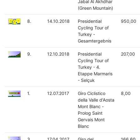
Jabal Al Akhdhar
(Green Mountain)
8.
14.10.2018
Presidential
950,00
Cycling Tour of
Turkey -
Gesamtergebnis
9.
12.10.2018
Presidential
207,00
Cycling Tour of
Turkey - 4.
Etappe Marmaris
- Selçuk
1.
12.07.2017
Giro Ciclistico
8,00
della Valle d'Aosta
Mont Blanc -
Prolog Saint
Gervais Mont
Blanc
3.
17.04.2017
Giro del
166,60