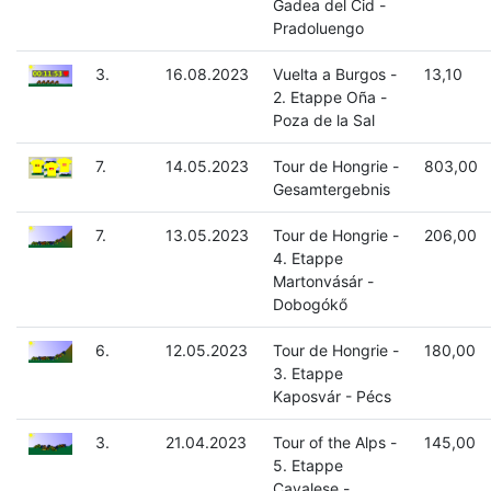
Gadea del Cid -
Pradoluengo
3.
16.08.2023
Vuelta a Burgos -
13,10
2. Etappe Oña -
Poza de la Sal
7.
14.05.2023
Tour de Hongrie -
803,00
Gesamtergebnis
7.
13.05.2023
Tour de Hongrie -
206,00
4. Etappe
Martonvásár -
Dobogókő
6.
12.05.2023
Tour de Hongrie -
180,00
3. Etappe
Kaposvár - Pécs
3.
21.04.2023
Tour of the Alps -
145,00
5. Etappe
Cavalese -