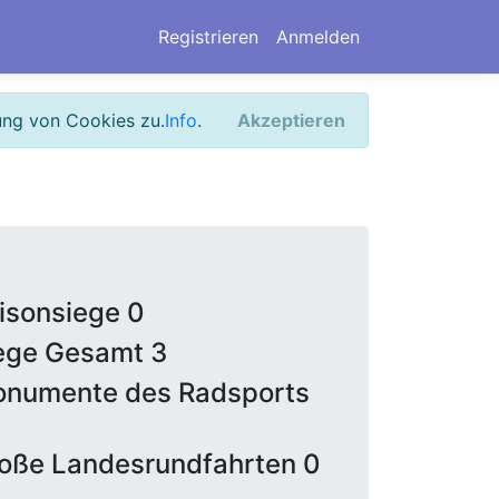
Registrieren
Anmelden
ung von Cookies zu.
Info
.
Akzeptieren
isonsiege 0
ege Gesamt 3
numente des Radsports
oße Landesrundfahrten 0